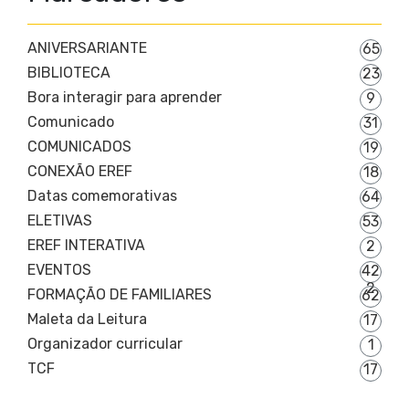
ANIVERSARIANTE
65
BIBLIOTECA
23
Bora interagir para aprender
9
Comunicado
31
COMUNICADOS
19
CONEXÃO EREF
18
Datas comemorativas
64
ELETIVAS
53
EREF INTERATIVA
2
EVENTOS
42
2
FORMAÇÃO DE FAMILIARES
62
Maleta da Leitura
17
Organizador curricular
1
TCF
17