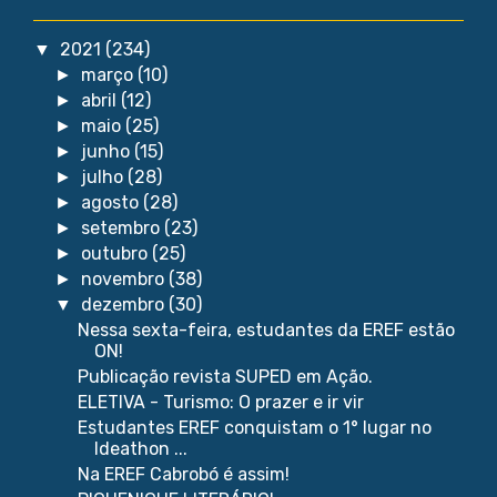
2021
(234)
▼
março
(10)
►
abril
(12)
►
maio
(25)
►
junho
(15)
►
julho
(28)
►
agosto
(28)
►
setembro
(23)
►
outubro
(25)
►
novembro
(38)
►
dezembro
(30)
▼
Nessa sexta-feira, estudantes da EREF estão
ON!
Publicação revista SUPED em Ação.
ELETIVA - Turismo: O prazer e ir vir
Estudantes EREF conquistam o 1° lugar no
Ideathon ...
Na EREF Cabrobó é assim!