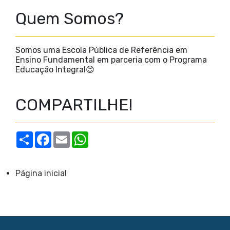
Quem Somos?
Somos uma Escola Pública de Referência em
Ensino Fundamental em parceria com o Programa
Educação Integral😊
COMPARTILHE!
S
F
E
W
h
a
m
h
a
c
a
a
r
e
i
t
e
b
l
s
Página inicial
o
A
o
p
k
p