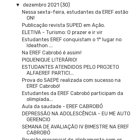
dezembro 2021
(30)
▼
Nessa sexta-feira, estudantes da EREF estão
ON!
Publicação revista SUPED em Ação.
ELETIVA - Turismo: O prazer e ir vir
Estudantes EREF conquistam o 1° lugar no
Ideathon ...
Na EREF Cabrobó é assim!
PIQUENIQUE LITERÁRIO!
ESTUDANTES ATENDIDOS PELO PROJETO
ALFAEREF PARTICI...
Prova do SAEPE realizada com sucesso na
EREF Cabrobó!
Estudantes da EREF Cabrobó participam da
olimpíada...
Aula da saudade - EREF CABROBÓ
DEPRESSÃO NA ADOLESCÊNCIA - EU ME AUTO
GERENCIO
SEMANA DE AVALIAÇÃO IV BIMESTRE NA EREF
CABROBÓ
Reunião presencial de alinhamento com os