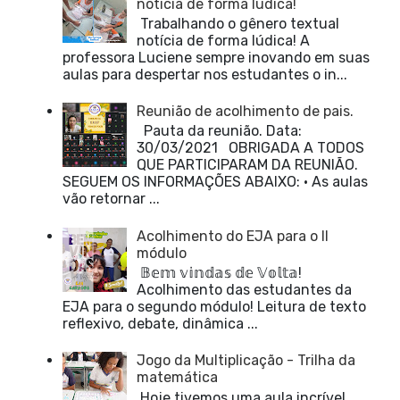
notícia de forma lúdica!
Trabalhando o gênero textual
notícia de forma lúdica! A
professora Luciene sempre inovando em suas
aulas para despertar nos estudantes o in...
Reunião de acolhimento de pais.
Pauta da reunião. Data:
30/03/2021 OBRIGADA A TODOS
QUE PARTICIPARAM DA REUNIÃO.
SEGUEM OS INFORMAÇÕES ABAIXO: • As aulas
vão retornar ...
Acolhimento do EJA para o II
módulo
𝔹𝕖𝕞 𝕧𝕚𝕟𝕕𝕒𝕤 𝕕𝕖 𝕍𝕠𝕝𝕥𝕒!
Acolhimento das estudantes da
EJA para o segundo módulo! Leitura de texto
reflexivo, debate, dinâmica ...
Jogo da Multiplicação - Trilha da
matemática
Hoje tivemos uma aula incrível