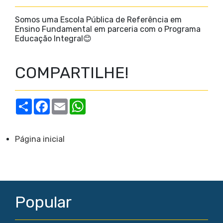
Somos uma Escola Pública de Referência em
Ensino Fundamental em parceria com o Programa
Educação Integral😊
COMPARTILHE!
S
F
E
W
h
a
m
h
a
c
a
a
r
e
i
t
e
b
l
s
Página inicial
o
A
o
p
k
p
Popular