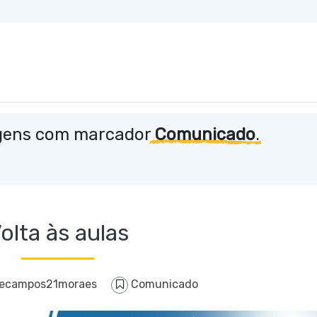
gens com marcador
Comunicado
.
olta às aulas
necampos21moraes
Comunicado