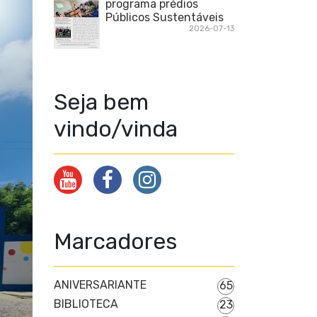
programa prédios
Públicos Sustentáveis
2026-07-13
Seja bem
vindo/vinda
Marcadores
ANIVERSARIANTE
65
BIBLIOTECA
23