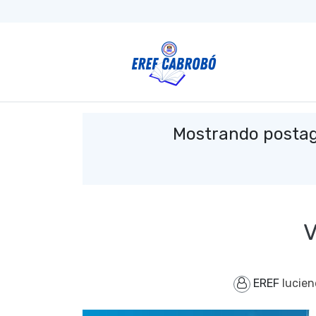
Mostrando posta
V
EREF
lucie