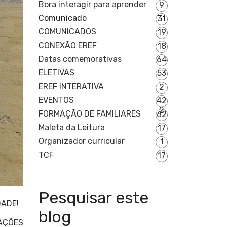
Bora interagir para aprender
9
Comunicado
31
COMUNICADOS
19
CONEXÃO EREF
18
Datas comemorativas
64
ELETIVAS
53
EREF INTERATIVA
2
EVENTOS
42
2
FORMAÇÃO DE FAMILIARES
62
Maleta da Leitura
17
Organizador curricular
1
TCF
17
Pesquisar este
DADE!
blog
AÇÕES