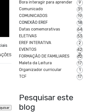
Bora interagir para aprender
9
Comunicado
31
COMUNICADOS
19
CONEXÃO EREF
18
Datas comemorativas
64
ELETIVAS
53
EREF INTERATIVA
2
ciais
EVENTOS
42
2
AÇÕES
FORMAÇÃO DE FAMILIARES
62
Maleta da Leitura
17
Organizador curricular
1
TCF
17
Pesquisar este
blog