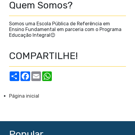
Quem Somos?
Somos uma Escola Pública de Referência em
Ensino Fundamental em parceria com o Programa
Educação Integral😊
COMPARTILHE!
S
F
E
W
h
a
m
h
a
c
a
a
r
e
i
t
e
b
l
s
Página inicial
o
A
o
p
k
p
Popular