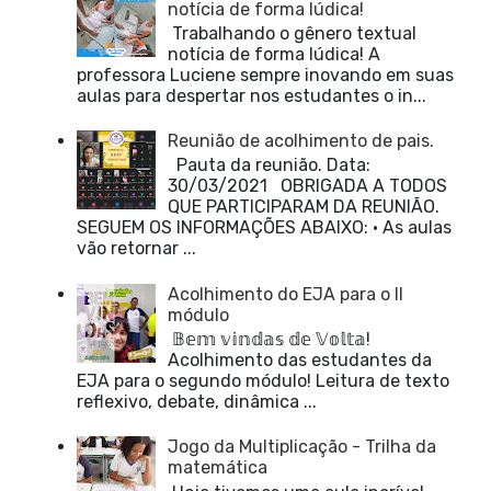
notícia de forma lúdica!
Trabalhando o gênero textual
notícia de forma lúdica! A
professora Luciene sempre inovando em suas
aulas para despertar nos estudantes o in...
Reunião de acolhimento de pais.
Pauta da reunião. Data:
30/03/2021 OBRIGADA A TODOS
QUE PARTICIPARAM DA REUNIÃO.
SEGUEM OS INFORMAÇÕES ABAIXO: • As aulas
vão retornar ...
Acolhimento do EJA para o II
módulo
𝔹𝕖𝕞 𝕧𝕚𝕟𝕕𝕒𝕤 𝕕𝕖 𝕍𝕠𝕝𝕥𝕒!
Acolhimento das estudantes da
EJA para o segundo módulo! Leitura de texto
reflexivo, debate, dinâmica ...
Jogo da Multiplicação - Trilha da
matemática