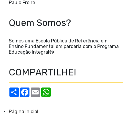
Paulo Freire
Quem Somos?
Somos uma Escola Pública de Referência em
Ensino Fundamental em parceria com o Programa
Educação Integral😊
COMPARTILHE!
S
F
E
W
h
a
m
h
a
c
a
a
r
e
i
t
e
b
l
s
Página inicial
o
A
o
p
k
p