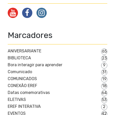
Marcadores
ANIVERSARIANTE
65
BIBLIOTECA
23
Bora interagir para aprender
9
Comunicado
31
COMUNICADOS
19
CONEXÃO EREF
18
Datas comemorativas
64
ELETIVAS
53
EREF INTERATIVA
2
EVENTOS
42