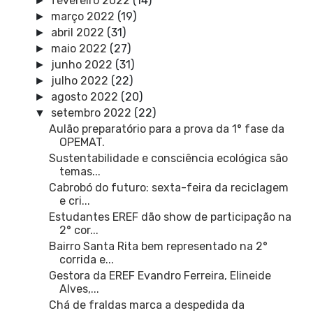
fevereiro 2022
(14)
►
março 2022
(19)
►
abril 2022
(31)
►
maio 2022
(27)
►
junho 2022
(31)
►
julho 2022
(22)
►
agosto 2022
(20)
►
setembro 2022
(22)
▼
Aulão preparatório para a prova da 1° fase da
OPEMAT.
Sustentabilidade e consciência ecológica são
temas...
Cabrobó do futuro: sexta-feira da reciclagem
e cri...
Estudantes EREF dão show de participação na
2° cor...
Bairro Santa Rita bem representado na 2°
corrida e...
Gestora da EREF Evandro Ferreira, Elineide
Alves,...
Chá de fraldas marca a despedida da