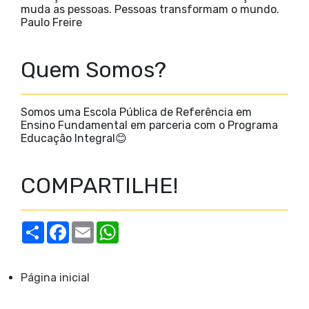
muda as pessoas. Pessoas transformam o mundo.
Paulo Freire
Quem Somos?
Somos uma Escola Pública de Referência em
Ensino Fundamental em parceria com o Programa
Educação Integral😊
COMPARTILHE!
S
F
E
W
h
a
m
h
a
c
a
a
r
e
i
t
e
b
l
s
Página inicial
o
A
o
p
k
p