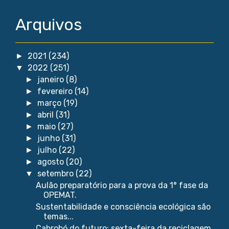
Arquivos
2021
(234)
►
2022
(251)
▼
janeiro
(8)
►
fevereiro
(14)
►
março
(19)
►
abril
(31)
►
maio
(27)
►
junho
(31)
►
julho
(22)
►
agosto
(20)
►
setembro
(22)
▼
Aulão preparatório para a prova da 1° fase da
OPEMAT.
Sustentabilidade e consciência ecológica são
temas...
Cabrobó do futuro: sexta-feira da reciclagem