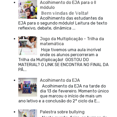
Acolhimento do EJA para o II
módulo
𝔹𝕖𝕞 𝕧𝕚𝕟𝕕𝕒𝕤 𝕕𝕖 𝕍𝕠𝕝𝕥𝕒!
Acolhimento das estudantes da
EJA para o segundo módulo! Leitura de texto
reflexivo, debate, dinâmica ...
Jogo da Multiplicação - Trilha da
matemática
Hoje tivemos uma aula incrível
onde os alunos percorreram a
Trilha da Multiplicação! GOSTOU DO
MATERIAL? O LINK SE ENCONTRA NO FINAL DA
PÁ...
Acolhimento da EJA
Acolhimento da EJA na tarde do
dia 13 de fevereiro. Momento único
que marcou o início de mais um
ano letivo e a conclusão do 2° ciclo da E...
Palestra sobre bullying