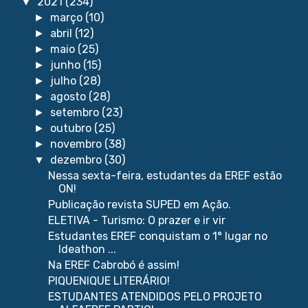
2021
(234)
▼
março
(10)
►
abril
(12)
►
maio
(25)
►
junho
(15)
►
julho
(28)
►
agosto
(28)
►
setembro
(23)
►
outubro
(25)
►
novembro
(38)
►
dezembro
(30)
▼
Nessa sexta-feira, estudantes da EREF estão
ON!
Publicação revista SUPED em Ação.
ELETIVA - Turismo: O prazer e ir vir
Estudantes EREF conquistam o 1° lugar no
Ideathon ...
Na EREF Cabrobó é assim!
PIQUENIQUE LITERÁRIO!
ESTUDANTES ATENDIDOS PELO PROJETO