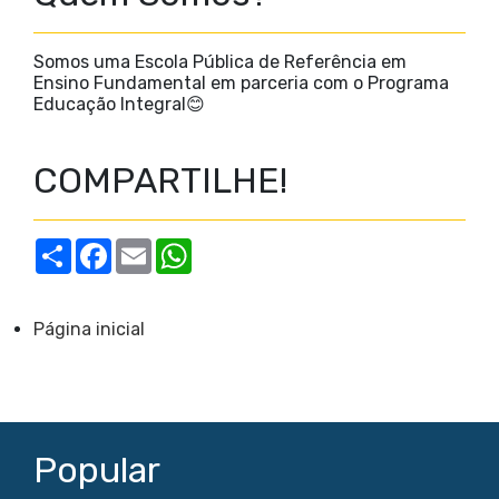
Somos uma Escola Pública de Referência em
Ensino Fundamental em parceria com o Programa
Educação Integral😊
COMPARTILHE!
S
F
E
W
h
a
m
h
a
c
a
a
r
e
i
t
e
b
l
s
Página inicial
o
A
o
p
k
p
Popular