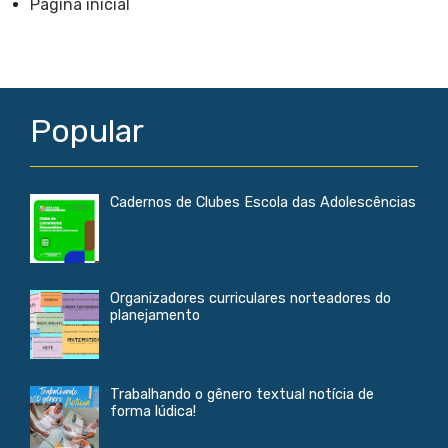
Página inicial
o
A
o
p
k
p
Popular
Cadernos de Clubes Escola das Adolescências
Organizadores curriculares norteadores do
planejamento
Trabalhando o gênero textual notícia de
forma lúdica!