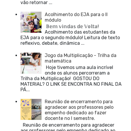
vão retornar ...
Acolhimento do EJA para o II
módulo
𝔹𝕖𝕞 𝕧𝕚𝕟𝕕𝕒𝕤 𝕕𝕖 𝕍𝕠𝕝𝕥𝕒!
Acolhimento das estudantes da
EJA para o segundo módulo! Leitura de texto
reflexivo, debate, dinâmica ...
Jogo da Multiplicação - Trilha da
matemática
Hoje tivemos uma aula incrível
onde os alunos percorreram a
Trilha da Multiplicação! GOSTOU DO
MATERIAL? O LINK SE ENCONTRA NO FINAL DA
PÁ...
Reunião de encerramento para
agradecer aos professores pelo
empenho dedicado ao fazer
docente no I semestre.
Reunião de encerramento para agradecer
aos professores pelo empenho dedicado ao