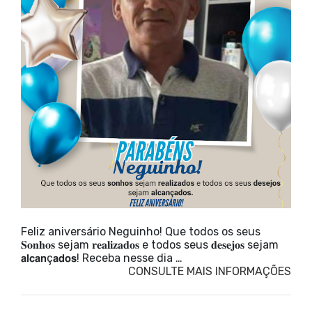
Feliz aniversário Neguinho! Que todos os seus
𝐒𝐨𝐧𝐡𝐨𝐬 sejam 𝐫𝐞𝐚𝐥𝐢𝐳𝐚𝐝𝐨𝐬 e todos seus 𝐝𝐞𝐬𝐞𝐣𝐨𝐬 sejam
𝗮𝗹𝗰𝗮𝗻ç𝗮𝗱𝗼𝘀! Receba nesse dia …
CONSULTE MAIS INFORMAÇÕES