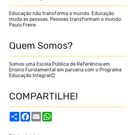
Educação não transforma o mundo. Educação
muda as pessoas. Pessoas transformam o mundo.
Paulo Freire
Quem Somos?
Somos uma Escola Pública de Referência em
Ensino Fundamental em parceria com o Programa
Educação Integral😊
COMPARTILHE!
S
F
E
W
h
a
m
h
a
c
a
a
r
e
i
t
e
b
l
s