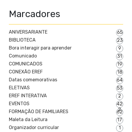
Marcadores
ANIVERSARIANTE
65
BIBLIOTECA
23
Bora interagir para aprender
9
Comunicado
31
COMUNICADOS
19
CONEXÃO EREF
18
Datas comemorativas
64
ELETIVAS
53
EREF INTERATIVA
2
EVENTOS
42
2
FORMAÇÃO DE FAMILIARES
62
Maleta da Leitura
17
Organizador curricular
1