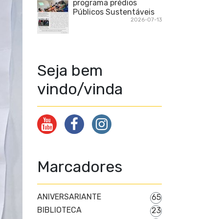
programa prédios
Públicos Sustentáveis
2026-07-13
Seja bem
vindo/vinda
Marcadores
ANIVERSARIANTE
65
BIBLIOTECA
23