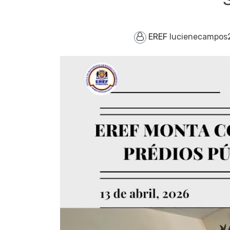
EREF
lucienecampos