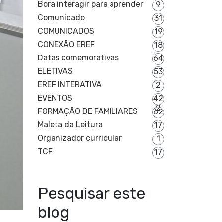
Bora interagir para aprender
9
Comunicado
31
COMUNICADOS
19
CONEXÃO EREF
18
Datas comemorativas
64
ELETIVAS
53
EREF INTERATIVA
2
EVENTOS
42
2
FORMAÇÃO DE FAMILIARES
62
Maleta da Leitura
17
Organizador curricular
1
TCF
17
Pesquisar este
blog