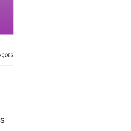
AÇÕES
s