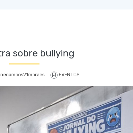
tra sobre bullying
enecampos21moraes
EVENTOS