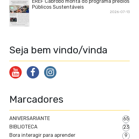
EREF Cabrobó monta do programa prédios
Públicos Sustentáveis
2026-07-13
Seja bem vindo/vinda
Marcadores
ANIVERSARIANTE
65
BIBLIOTECA
23
Bora interagir para aprender
9