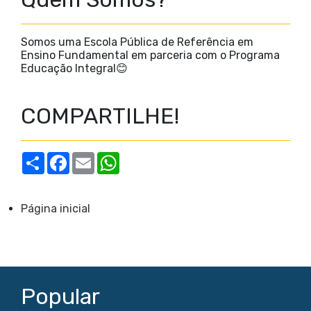
Somos uma Escola Pública de Referência em
Ensino Fundamental em parceria com o Programa
Educação Integral😊
COMPARTILHE!
S
F
E
W
h
a
m
h
a
c
a
a
r
e
i
t
e
b
l
s
Página inicial
o
A
o
p
k
p
Popular