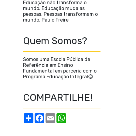
Educação não transforma o
mundo. Educação muda as
pessoas. Pessoas transformam o
mundo. Paulo Freire
Quem Somos?
Somos uma Escola Pública de
Referência em Ensino
Fundamental em parceria com o
Programa Educação Integral😊
COMPARTILHE!
S
F
E
W
h
a
m
h
a
c
a
a
r
e
i
t
e
b
l
s