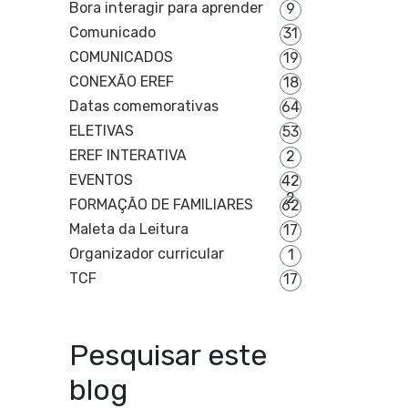
Bora interagir para aprender
9
Comunicado
31
COMUNICADOS
19
CONEXÃO EREF
18
Datas comemorativas
64
ELETIVAS
53
EREF INTERATIVA
2
EVENTOS
42
2
FORMAÇÃO DE FAMILIARES
62
Maleta da Leitura
17
Organizador curricular
1
TCF
17
Pesquisar este
blog