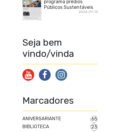
programa prédios
Públicos Sustentáveis
2026-07-13
Seja bem
vindo/vinda
Marcadores
ANIVERSARIANTE
65
BIBLIOTECA
23