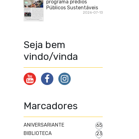
programa prédios
Públicos Sustentáveis
2026-07-13
Seja bem
vindo/vinda
Marcadores
ANIVERSARIANTE
65
BIBLIOTECA
23