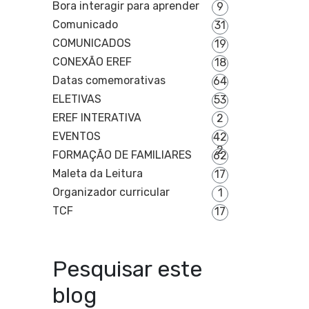
Bora interagir para aprender
9
Comunicado
31
COMUNICADOS
19
CONEXÃO EREF
18
Datas comemorativas
64
ELETIVAS
53
EREF INTERATIVA
2
EVENTOS
42
2
FORMAÇÃO DE FAMILIARES
62
Maleta da Leitura
17
Organizador curricular
1
TCF
17
Pesquisar este
blog