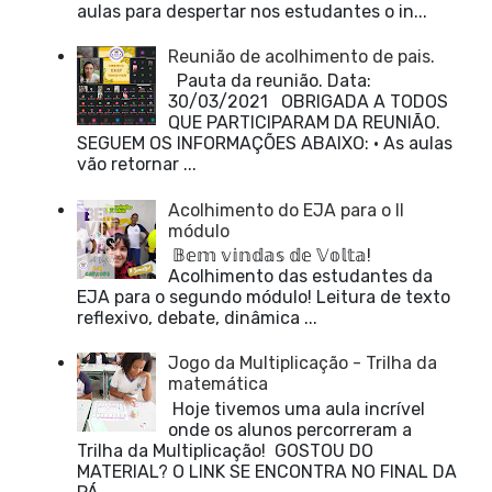
aulas para despertar nos estudantes o in...
Reunião de acolhimento de pais.
Pauta da reunião. Data:
30/03/2021 OBRIGADA A TODOS
QUE PARTICIPARAM DA REUNIÃO.
SEGUEM OS INFORMAÇÕES ABAIXO: • As aulas
vão retornar ...
Acolhimento do EJA para o II
módulo
𝔹𝕖𝕞 𝕧𝕚𝕟𝕕𝕒𝕤 𝕕𝕖 𝕍𝕠𝕝𝕥𝕒!
Acolhimento das estudantes da
EJA para o segundo módulo! Leitura de texto
reflexivo, debate, dinâmica ...
Jogo da Multiplicação - Trilha da
matemática
Hoje tivemos uma aula incrível
onde os alunos percorreram a
Trilha da Multiplicação! GOSTOU DO
MATERIAL? O LINK SE ENCONTRA NO FINAL DA