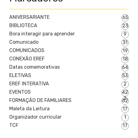
ANIVERSARIANTE
65
BIBLIOTECA
23
Bora interagir para aprender
9
Comunicado
31
COMUNICADOS
19
CONEXÃO EREF
18
Datas comemorativas
64
ELETIVAS
53
EREF INTERATIVA
2
EVENTOS
42
2
FORMAÇÃO DE FAMILIARES
62
Maleta da Leitura
17
Organizador curricular
1
TCF
17