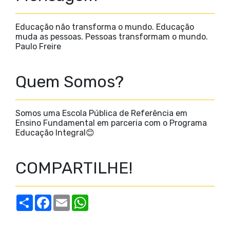
Educação não transforma o mundo. Educação
muda as pessoas. Pessoas transformam o mundo.
Paulo Freire
Quem Somos?
Somos uma Escola Pública de Referência em
Ensino Fundamental em parceria com o Programa
Educação Integral😊
COMPARTILHE!
S
F
E
W
h
a
m
h
a
c
a
a
r
e
i
t