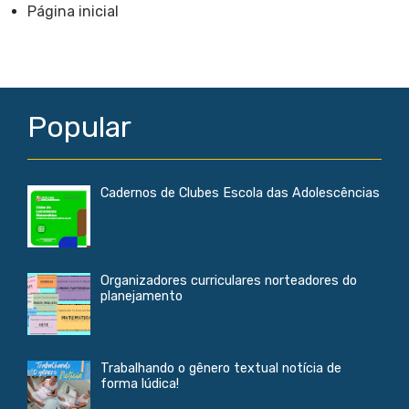
e
b
l
s
Página inicial
o
A
o
p
k
p
Popular
Cadernos de Clubes Escola das Adolescências
Organizadores curriculares norteadores do
planejamento
Trabalhando o gênero textual notícia de
forma lúdica!