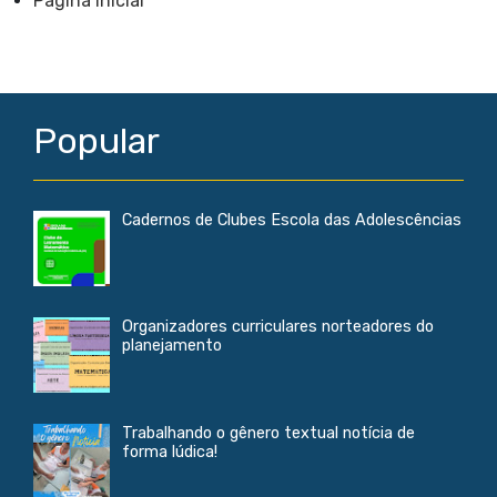
Página inicial
o
A
o
p
k
p
Popular
Cadernos de Clubes Escola das Adolescências
Organizadores curriculares norteadores do
planejamento
Trabalhando o gênero textual notícia de
forma lúdica!