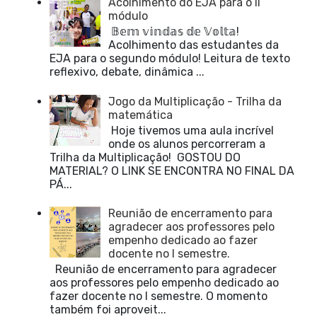
Acolhimento do EJA para o II
módulo
𝔹𝕖𝕞 𝕧𝕚𝕟𝕕𝕒𝕤 𝕕𝕖 𝕍𝕠𝕝𝕥𝕒!
Acolhimento das estudantes da
EJA para o segundo módulo! Leitura de texto
reflexivo, debate, dinâmica ...
Jogo da Multiplicação - Trilha da
matemática
Hoje tivemos uma aula incrível
onde os alunos percorreram a
Trilha da Multiplicação! GOSTOU DO
MATERIAL? O LINK SE ENCONTRA NO FINAL DA
PÁ...
Reunião de encerramento para
agradecer aos professores pelo
empenho dedicado ao fazer
docente no I semestre.
Reunião de encerramento para agradecer
aos professores pelo empenho dedicado ao
fazer docente no I semestre. O momento
também foi aproveit...