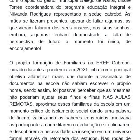
com o apoio do gestor municipal Galego de Nanai, Liliane 
Torres coordenadora do programa educação Integral e 
Nilvanda Rodrigues representado a seduc cabrobó. As 
mães se fizeram presentes, apesar de faltar algumas, as 
que vieram falaram dos seus anseios, dos seus sonhos, 
embora, algumas tenham demonstrado a falta de 
perspectiva de futuro o momento foi único, de 
encorajamento!
O projeto formação de Familiares na EREF Cabrobó, 
iniciado durante a pandemia em 2O21 tinha como principal 
objetivo alfabetizar mães que durante a assinatura de 
documentos na escola não sabiam escrever o próprio 
nome, sendo assim, foi possível perceber que as mesmas 
não poderiam ajudar seus filhos e filhas NAS AULAS 
REMOTAS, aproximar esses familiares da escola em um 
momento crítico de isolamento social dando uma palavra 
de ânimo, valorizando os saberes construídos, motivaria 
as participantes a acreditarem na educação e continuarem 
e descobrirem a necessidade da inserção em um universo 
formal através da retomada dos estudos. Nas rodas de 