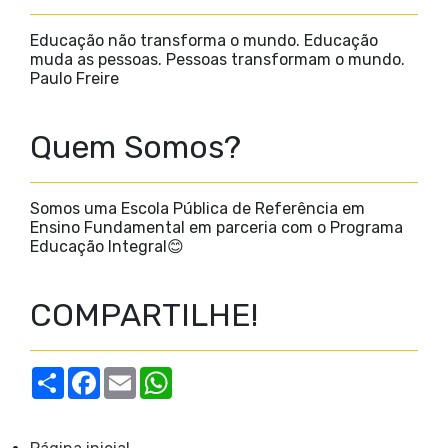
Educação não transforma o mundo. Educação
muda as pessoas. Pessoas transformam o mundo.
Paulo Freire
Quem Somos?
Somos uma Escola Pública de Referência em
Ensino Fundamental em parceria com o Programa
Educação Integral😊
COMPARTILHE!
S
F
E
W
h
a
m
h
a
c
a
a
r
e
i
t
e
b
l
s