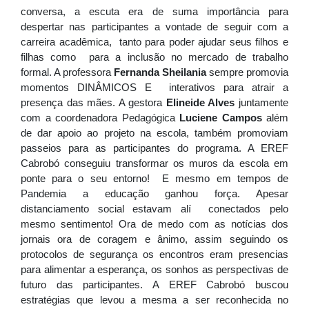
conversa, a escuta era de suma importância para 
despertar nas participantes a vontade de seguir com a 
carreira acadêmica,  tanto para poder ajudar seus filhos e 
filhas como  para a inclusão no mercado de trabalho 
formal. A professora 
Fernanda Sheilania
 sempre promovia 
momentos DINÂMICOS E  interativos para atrair a 
presença das mães. A gestora 
Elineide Alves
 juntamente 
com a coordenadora Pedagógica 
Luciene Campos
 além 
de dar apoio ao projeto na escola, também promoviam 
passeios para as participantes do programa. A EREF 
Cabrobó conseguiu transformar os muros da escola em 
ponte para o seu entorno!  E mesmo em tempos de 
Pandemia a educação ganhou força. Apesar 
distanciamento social estavam alí  conectados pelo 
mesmo sentimento! Ora de medo com as notícias dos 
jornais ora de coragem e ânimo, assim seguindo os 
protocolos de segurança os encontros eram presencias 
para alimentar a esperança, os sonhos as perspectivas de 
futuro das participantes. A EREF Cabrobó buscou 
estratégias que levou a mesma a ser reconhecida no 