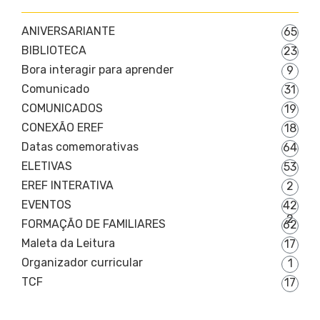
ANIVERSARIANTE
65
BIBLIOTECA
23
Bora interagir para aprender
9
Comunicado
31
COMUNICADOS
19
CONEXÃO EREF
18
Datas comemorativas
64
ELETIVAS
53
EREF INTERATIVA
2
EVENTOS
42
2
FORMAÇÃO DE FAMILIARES
62
Maleta da Leitura
17
Organizador curricular
1
TCF
17