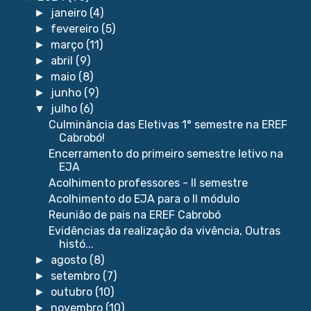
janeiro
(4)
►
fevereiro
(5)
►
março
(11)
►
abril
(9)
►
maio
(8)
►
junho
(9)
►
julho
(6)
▼
Culminância das Eletivas 1° semestre na EREF
Cabrobó!
Encerramento do primeiro semestre letivo na
EJA
Acolhimento professores - II semestre
Acolhimento do EJA para o II módulo
Reunião de pais na EREF Cabrobó
Evidências da realização da vivência, Outras
histó...
agosto
(8)
►
setembro
(7)
►
outubro
(10)
►
novembro
(10)
►