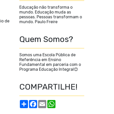
Educação não transforma o
mundo. Educação muda as
pessoas. Pessoas transformam o
io de
mundo. Paulo Freire
Quem Somos?
Somos uma Escola Pública de
Referência em Ensino
Fundamental em parceria com o
Programa Educação Integral😊
COMPARTILHE!
S
F
E
W
h
a
m
h
a
c
a
a