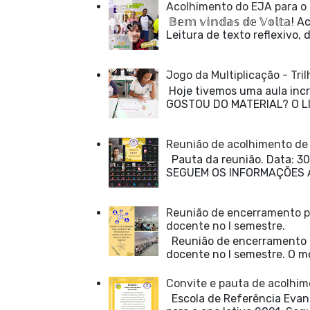
Acolhimento do EJA para o 
𝔹𝕖𝕞 𝕧𝕚𝕟𝕕𝕒𝕤 𝕕𝕖 𝕍𝕠
Leitura de texto reflexivo, 
Jogo da Multiplicação - Tr
Hoje tivemos uma aula incrí
GOSTOU DO MATERIAL? O LI
Reunião de acolhimento de 
Pauta da reunião. Data:
SEGUEM OS INFORMAÇÕES ABAI
Reunião de encerramento p
docente no I semestre.
Reunião de encerramento p
docente no I semestre. O m
Convite e pauta de acolhim
Escola de Referência Evand