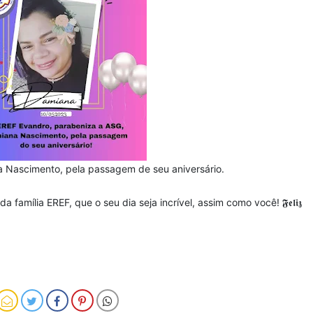
a Nascimento, pela passagem de seu aniversário.
amília EREF, que o seu dia seja incrível, assim como você! 𝕱𝖊𝖑𝖎𝖟