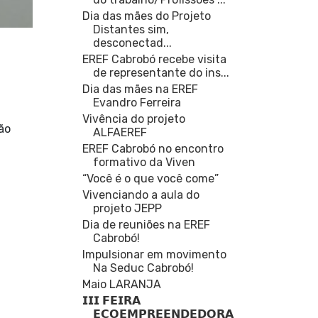
Dia das mães do Projeto
Distantes sim,
desconectad...
EREF Cabrobó recebe visita
de representante do ins...
Dia das mães na EREF
Evandro Ferreira
Vivência do projeto
ão
ALFAEREF
EREF Cabrobó no encontro
formativo da Viven
“Você é o que você come”
Vivenciando a aula do
projeto JEPP
Dia de reuniões na EREF
Cabrobó!
Impulsionar em movimento
Na Seduc Cabrobó!
Maio LARANJA
𝗜𝗜𝗜 𝗙𝗘𝗜𝗥𝗔
𝗘𝗖𝗢𝗘𝗠𝗣𝗥𝗘𝗘𝗡𝗗𝗘𝗗𝗢𝗥𝗔