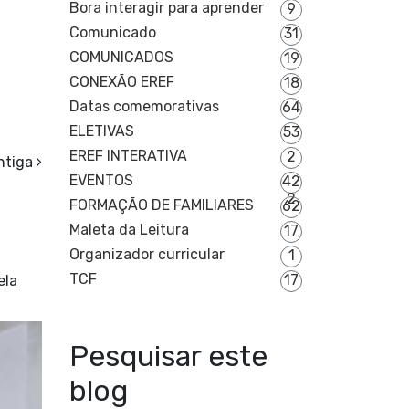
Bora interagir para aprender
9
Comunicado
31
COMUNICADOS
19
CONEXÃO EREF
18
Datas comemorativas
64
ELETIVAS
53
EREF INTERATIVA
2
ntiga
EVENTOS
42
2
FORMAÇÃO DE FAMILIARES
62
Maleta da Leitura
17
Organizador curricular
1
TCF
17
ela
Pesquisar este
blog