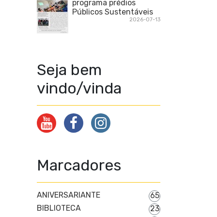
programa prédios
Públicos Sustentáveis
2026-07-13
Seja bem
vindo/vinda
Marcadores
ANIVERSARIANTE
65
BIBLIOTECA
23