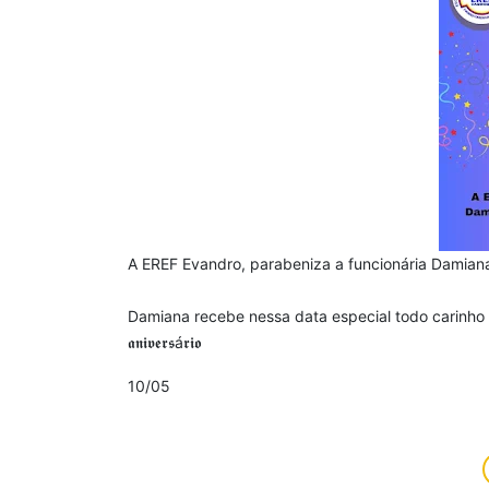
A EREF Evandro, parabeniza a funcionária Damian
Damiana recebe nessa data especial todo carinho da f
𝖆𝖓𝖎𝖛𝖊𝖗𝖘á𝖗𝖎𝖔
10/05