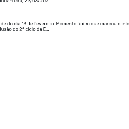
unda-feira, 29/03/202...
e do dia 13 de fevereiro. Momento único que marcou o iníc
usão do 2° ciclo da E...