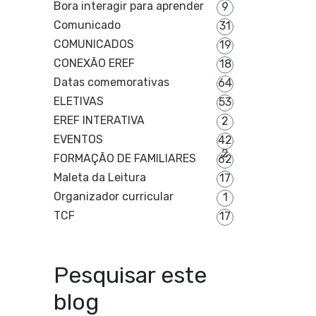
Bora interagir para aprender
9
Comunicado
31
COMUNICADOS
19
CONEXÃO EREF
18
Datas comemorativas
64
ELETIVAS
53
EREF INTERATIVA
2
EVENTOS
42
2
FORMAÇÃO DE FAMILIARES
62
Maleta da Leitura
17
Organizador curricular
1
TCF
17
Pesquisar este
blog