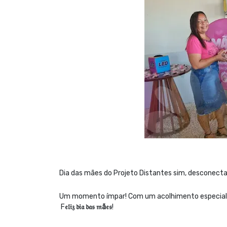
Dia das mães do Projeto Distantes sim, desconecta
Um momento ímpar! Com um acolhimento especial, m
F
𝔢𝔩𝔦𝔷 𝔡𝔦𝔞 𝔡𝔞𝔰 𝔪ã𝔢𝔰
!