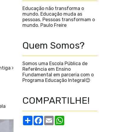
Educação não transforma o
mundo. Educação muda as
pessoas. Pessoas transformam o
mundo. Paulo Freire
Quem Somos?
Somos uma Escola Pública de
ntiga
Referência em Ensino
Fundamental em parceria com o
Programa Educação Integral😊
COMPARTILHE!
ela
S
F
E
W
h
a
m
h
a
c
a
a