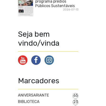
programa prédios
Públicos Sustentáveis
2026-07-13
Seja bem
vindo/vinda
Marcadores
ANIVERSARIANTE
65
BIBLIOTECA
23