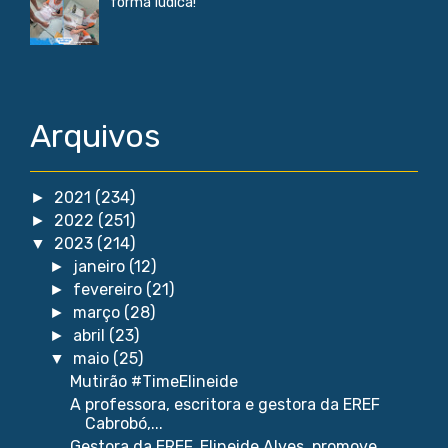
forma lúdica!
Arquivos
2021
(234)
►
2022
(251)
►
2023
(214)
▼
janeiro
(12)
►
fevereiro
(21)
►
março
(28)
►
abril
(23)
►
maio
(25)
▼
Mutirão #TimeElineide
A professora, escritora e gestora da EREF
Cabrobó,...
Gestora da EREF, Elineide Alves, promove