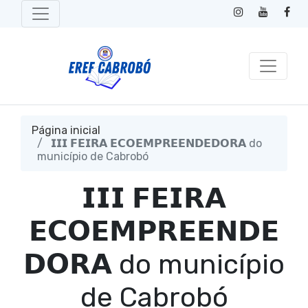
Página inicial
𝗜𝗜𝗜 𝗙𝗘𝗜𝗥𝗔 𝗘𝗖𝗢𝗘𝗠𝗣𝗥𝗘𝗘𝗡𝗗𝗘𝗗𝗢𝗥𝗔 do
município de Cabrobó
𝗜𝗜𝗜 𝗙𝗘𝗜𝗥𝗔
𝗘𝗖𝗢𝗘𝗠𝗣𝗥𝗘𝗘𝗡𝗗𝗘
𝗗𝗢𝗥𝗔 do município
de Cabrobó