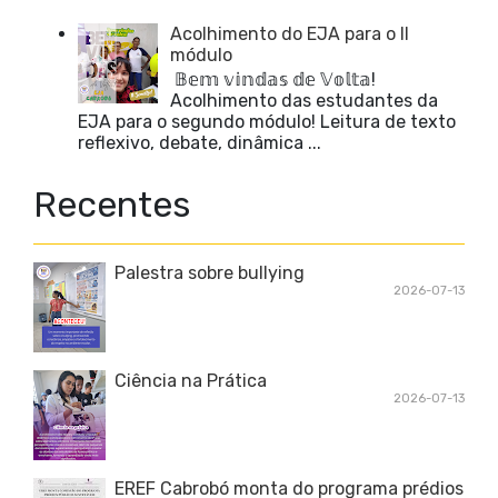
Acolhimento do EJA para o II
módulo
𝔹𝕖𝕞 𝕧𝕚𝕟𝕕𝕒𝕤 𝕕𝕖 𝕍𝕠𝕝𝕥𝕒!
Acolhimento das estudantes da
EJA para o segundo módulo! Leitura de texto
reflexivo, debate, dinâmica ...
Recentes
Palestra sobre bullying
2026-07-13
Ciência na Prática
2026-07-13
EREF Cabrobó monta do programa prédios