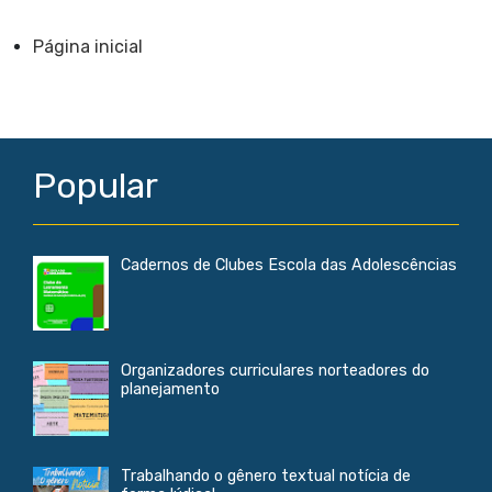
a
c
a
a
r
e
i
t
e
b
l
s
Página inicial
o
A
o
p
k
p
Popular
Cadernos de Clubes Escola das Adolescências
Organizadores curriculares norteadores do
planejamento
Trabalhando o gênero textual notícia de