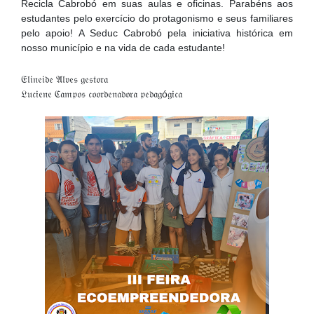
Recicla Cabrobó em suas aulas e oficinas. Parabéns aos
estudantes pelo exercício do protagonismo e seus familiares
pelo apoio! A Seduc Cabrobó pela iniciativa histórica em
nosso município e na vida de cada estudante!
𝔈𝔩𝔦𝔫𝔢𝔦𝔡𝔢 𝔄𝔩𝔳𝔢𝔰 𝔤𝔢𝔰𝔱𝔬𝔯𝔞
𝔏𝔲𝔠𝔦𝔢𝔫𝔢 ℭ𝔞𝔪𝔭𝔬𝔰 𝔠𝔬𝔬𝔯𝔡𝔢𝔫𝔞𝔡𝔬𝔯𝔞 𝔭𝔢𝔡𝔞𝔤ó𝔤𝔦𝔠𝔞