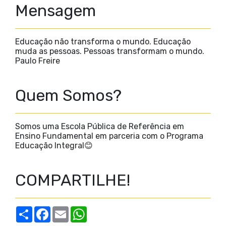
Mensagem
Educação não transforma o mundo. Educação
muda as pessoas. Pessoas transformam o mundo.
Paulo Freire
Quem Somos?
Somos uma Escola Pública de Referência em
Ensino Fundamental em parceria com o Programa
Educação Integral😊
COMPARTILHE!
S
F
E
W
h
a
m
h