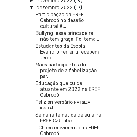
novembro 2022
(19)
►
dezembro 2022
(17)
▼
Participação da EREF
Cabrobó no desafio
cultural #...
Bullyng: essa brincadeira
não tem graça! Foi tema ...
Estudantes da Escola
Evandro Ferreira recebem
term...
Mães participantes do
projeto de alfabetização
par...
Educação que cuida
atuante em 2022 na EREF
Cabrobó
Feliz aniversário ɴᴀᴛáʟɪᴀ
ᴋéᴄɪᴀ!
Semana temática de aula na
EREF Cabrobó
TCF em movimento na EREF
Cabrobó