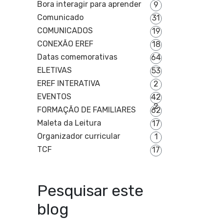
Bora interagir para aprender
9
Comunicado
31
COMUNICADOS
19
CONEXÃO EREF
18
Datas comemorativas
64
ELETIVAS
53
EREF INTERATIVA
2
EVENTOS
42
2
FORMAÇÃO DE FAMILIARES
62
Maleta da Leitura
17
Organizador curricular
1
TCF
17
Pesquisar este
blog