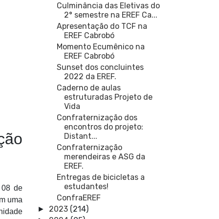
Culminância das Eletivas do
2° semestre na EREF Ca...
Apresentação do TCF na
EREF Cabrobó
Momento Ecumênico na
EREF Cabrobó
Sunset dos concluintes
2022 da EREF.
Caderno de aulas
estruturadas Projeto de
Vida
Confraternização dos
encontros do projeto:
ção
Distant...
Confraternização
merendeiras e ASG da
EREF.
Entregas de bicicletas a
estudantes!
 08 de
ConfraEREF
ram uma
2023
(214)
►
unidade