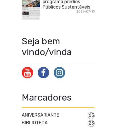
programa prédios
Públicos Sustentáveis
2026-07-13
Seja bem
vindo/vinda
Marcadores
ANIVERSARIANTE
65
BIBLIOTECA
23