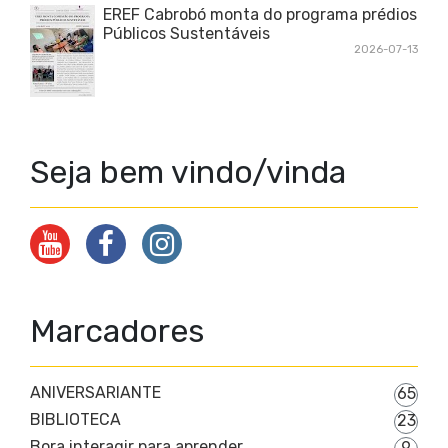
EREF Cabrobó monta do programa prédios
Públicos Sustentáveis
2026-07-13
Seja bem vindo/vinda
Marcadores
ANIVERSARIANTE
65
BIBLIOTECA
23
Bora interagir para aprender
9