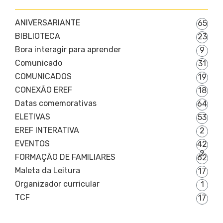
ANIVERSARIANTE
65
BIBLIOTECA
23
Bora interagir para aprender
9
Comunicado
31
COMUNICADOS
19
CONEXÃO EREF
18
Datas comemorativas
64
ELETIVAS
53
EREF INTERATIVA
2
EVENTOS
42
2
FORMAÇÃO DE FAMILIARES
62
Maleta da Leitura
17
Organizador curricular
1
TCF
17