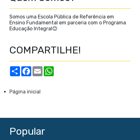
Somos uma Escola Pública de Referência em
Ensino Fundamental em parceria com o Programa
Educação Integral😊
COMPARTILHE!
S
F
E
W
h
a
m
h
a
c
a
a
r
e
i
t
e
b
l
s
Página inicial
o
A
o
p
k
p
Popular