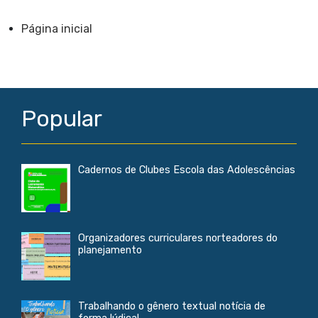
r
e
i
t
e
b
l
s
Página inicial
o
A
o
p
k
p
Popular
Cadernos de Clubes Escola das Adolescências
Organizadores curriculares norteadores do
planejamento
Trabalhando o gênero textual notícia de