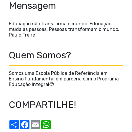
Mensagem
Educação não transforma o mundo. Educação
muda as pessoas. Pessoas transformam o mundo.
Paulo Freire
Quem Somos?
Somos uma Escola Pública de Referência em
Ensino Fundamental em parceria com o Programa
Educação Integral😊
COMPARTILHE!
S
F
E
W
h
a
m
h
a
c
a
a