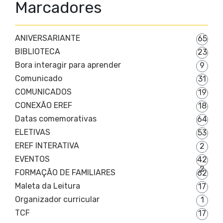
Marcadores
ANIVERSARIANTE
65
BIBLIOTECA
23
Bora interagir para aprender
9
Comunicado
31
COMUNICADOS
19
CONEXÃO EREF
18
Datas comemorativas
64
ELETIVAS
53
EREF INTERATIVA
2
EVENTOS
42
2
FORMAÇÃO DE FAMILIARES
62
Maleta da Leitura
17
Organizador curricular
1
TCF
17