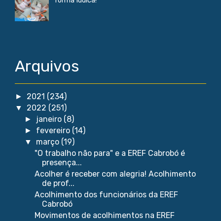
forma lúdica!
Arquivos
2021
(234)
►
2022
(251)
▼
janeiro
(8)
►
fevereiro
(14)
►
março
(19)
▼
"O trabalho não para" e a EREF Cabrobó é
presença...
Acolher é receber com alegria! Acolhimento
de prof...
Acolhimento dos funcionários da EREF
Cabrobó
Movimentos de acolhimentos na EREF