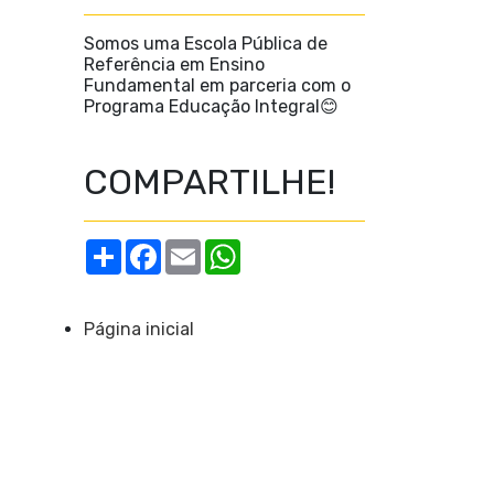
Somos uma Escola Pública de
Referência em Ensino
Fundamental em parceria com o
Programa Educação Integral😊
COMPARTILHE!
S
F
E
W
h
a
m
h
a
c
a
a
r
e
i
t
e
b
l
s
Página inicial
o
A
o
p
k
p