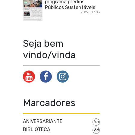
programa prédios
Públicos Sustentáveis
2026-07-13
Seja bem
vindo/vinda
Marcadores
ANIVERSARIANTE
65
BIBLIOTECA
23