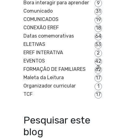
Bora interagir para aprender
9
Comunicado
31
COMUNICADOS
19
CONEXÃO EREF
18
Datas comemorativas
64
ELETIVAS
53
EREF INTERATIVA
2
EVENTOS
42
2
FORMAÇÃO DE FAMILIARES
62
Maleta da Leitura
17
Organizador curricular
1
TCF
17
Pesquisar este
blog