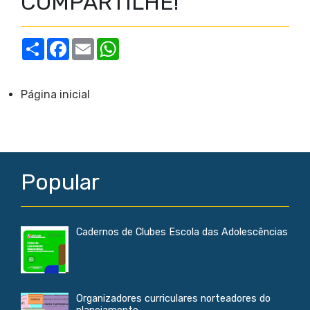
COMPARTILHE!
S
F
E
W
h
a
m
h
a
c
a
a
r
e
i
t
e
b
l
s
Página inicial
o
A
o
p
k
p
Popular
Cadernos de Clubes Escola das Adolescências
Organizadores curriculares norteadores do