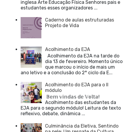
inglesa Arte Educação Física Senhores pais e
estudantes esses organizadores ...
Caderno de aulas estruturadas
Projeto de Vida
Acolhimento da EJA
Acolhimento da EJA na tarde do
dia 13 de fevereiro. Momento único
que marcou o início de mais um
ano letivo e a conclusão do 2° ciclo da E...
Acolhimento do EJA para o II
módulo
𝔹𝕖𝕞 𝕧𝕚𝕟𝕕𝕒𝕤 𝕕𝕖 𝕍𝕠𝕝𝕥𝕒!
Acolhimento das estudantes da
EJA para o segundo módulo! Leitura de texto
reflexivo, debate, dinâmica ...
Culminância da Eletiva, Sentindo
na pele: Um resgate da Cultura