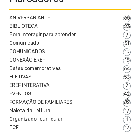
ANIVERSARIANTE
65
BIBLIOTECA
23
Bora interagir para aprender
9
Comunicado
31
COMUNICADOS
19
CONEXÃO EREF
18
Datas comemorativas
64
ELETIVAS
53
EREF INTERATIVA
2
EVENTOS
42
2
FORMAÇÃO DE FAMILIARES
62
Maleta da Leitura
17
Organizador curricular
1
TCF
17