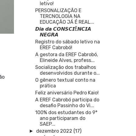
letivo!
PERSONALIZAÇÃO E
TERCNOLOGIA NA
EDUCAÇÃO JÁ É REAL...
𝘿𝙞𝙖 𝙙𝙖 𝘾𝙊𝙉𝙎𝘾𝙄Ê𝙉𝘾𝙄𝘼
𝙉𝙀𝙂𝙍𝘼
Registro do sábado letivo na
EREF Cabrobó!
A gestora da EREF Cabrobó,
Elineide Alves, profess...
Socialização dos trabalhos
desenvolvidos durante o...
ão
O gênero textual conto na
prática
Feliz aniversário Pedro Kaio!
A EREF Cabrobó participa do
desafio Passinho do Vi...
100% dos estudantes do 9°
ano participaram do
SAEP...
dezembro 2022
(17)
►