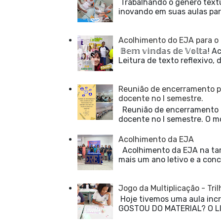
Trabalhando o gênero textu
inovando em suas aulas para
Acolhimento do EJA para o 
𝔹𝕖𝕞 𝕧𝕚𝕟𝕕𝕒𝕤 𝕕𝕖 𝕍𝕠
Leitura de texto reflexivo, 
Reunião de encerramento p
docente no I semestre.
Reunião de encerramento p
docente no I semestre. O m
Acolhimento da EJA
Acolhimento da EJA na tard
mais um ano letivo e a concl
Jogo da Multiplicação - Tr
Hoje tivemos uma aula incrí
GOSTOU DO MATERIAL? O LI