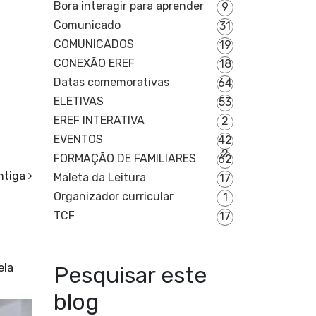
Bora interagir para aprender
9
Comunicado
31
COMUNICADOS
19
CONEXÃO EREF
18
Datas comemorativas
64
ELETIVAS
53
EREF INTERATIVA
2
EVENTOS
42
2
FORMAÇÃO DE FAMILIARES
62
ntiga
Maleta da Leitura
17
Organizador curricular
1
TCF
17
ela
Pesquisar este
blog