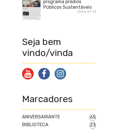
programa prédios
Públicos Sustentáveis
2026-07-13
Seja bem
vindo/vinda
Marcadores
ANIVERSARIANTE
65
BIBLIOTECA
23