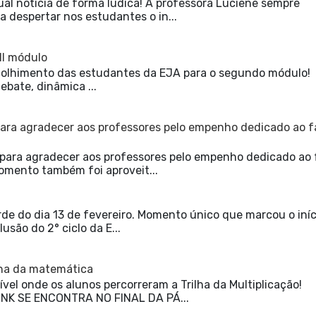
al notícia de forma lúdica! A professora Luciene sempre
 despertar nos estudantes o in...
II módulo
𝕝𝕥𝕒! Acolhimento das estudantes da EJA para o segundo módulo!
debate, dinâmica ...
ara agradecer aos professores pelo empenho dedicado ao f
ara agradecer aos professores pelo empenho dedicado ao 
omento também foi aproveit...
e do dia 13 de fevereiro. Momento único que marcou o iníc
usão do 2° ciclo da E...
ilha da matemática
vel onde os alunos percorreram a Trilha da Multiplicação!
NK SE ENCONTRA NO FINAL DA PÁ...