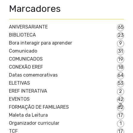
Marcadores
ANIVERSARIANTE
65
BIBLIOTECA
23
Bora interagir para aprender
9
Comunicado
31
COMUNICADOS
19
CONEXÃO EREF
18
Datas comemorativas
64
ELETIVAS
53
EREF INTERATIVA
2
EVENTOS
42
2
FORMAÇÃO DE FAMILIARES
62
Maleta da Leitura
17
Organizador curricular
1
TCF
17