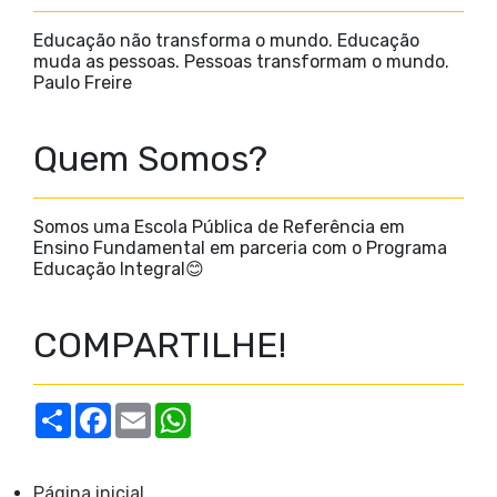
Educação não transforma o mundo. Educação
muda as pessoas. Pessoas transformam o mundo.
Paulo Freire
Quem Somos?
Somos uma Escola Pública de Referência em
Ensino Fundamental em parceria com o Programa
Educação Integral😊
COMPARTILHE!
S
F
E
W
h
a
m
h
a
c
a
a
r
e
i
t
e
b
l
s
Página inicial