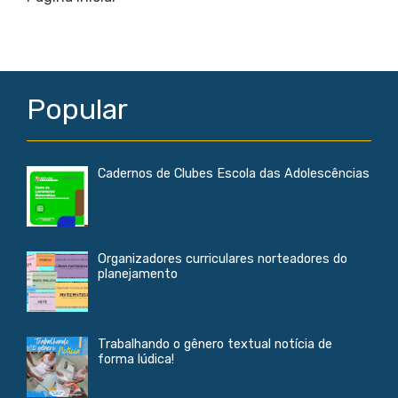
o
A
o
p
k
p
Popular
Cadernos de Clubes Escola das Adolescências
Organizadores curriculares norteadores do
planejamento
Trabalhando o gênero textual notícia de
forma lúdica!