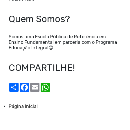
Quem Somos?
Somos uma Escola Pública de Referência em
Ensino Fundamental em parceria com o Programa
Educação Integral😊
COMPARTILHE!
S
F
E
W
h
a
m
h
a
c
a
a
r
e
i
t
e
b
l
s
Página inicial
o
A
o
p
k
p