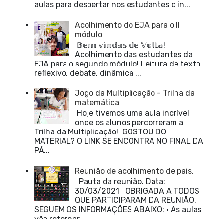
aulas para despertar nos estudantes o in...
Acolhimento do EJA para o II
módulo
𝔹𝕖𝕞 𝕧𝕚𝕟𝕕𝕒𝕤 𝕕𝕖 𝕍𝕠𝕝𝕥𝕒!
Acolhimento das estudantes da
EJA para o segundo módulo! Leitura de texto
reflexivo, debate, dinâmica ...
Jogo da Multiplicação - Trilha da
matemática
Hoje tivemos uma aula incrível
onde os alunos percorreram a
Trilha da Multiplicação! GOSTOU DO
MATERIAL? O LINK SE ENCONTRA NO FINAL DA
PÁ...
Reunião de acolhimento de pais.
Pauta da reunião. Data:
30/03/2021 OBRIGADA A TODOS
QUE PARTICIPARAM DA REUNIÃO.
SEGUEM OS INFORMAÇÕES ABAIXO: • As aulas
vão retornar ...