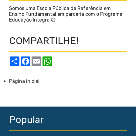
Somos uma Escola Pública de Referência em
Ensino Fundamental em parceria com o Programa
Educação Integral😊
COMPARTILHE!
S
F
E
W
h
a
m
h
a
c
a
a
r
e
i
t
e
b
l
s
Página inicial
o
A
o
p
k
p
Popular