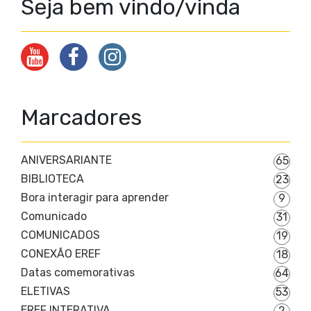
Seja bem vindo/vinda
Marcadores
ANIVERSARIANTE
65
BIBLIOTECA
23
Bora interagir para aprender
9
Comunicado
31
COMUNICADOS
19
CONEXÃO EREF
18
Datas comemorativas
64
ELETIVAS
53
EREF INTERATIVA
2