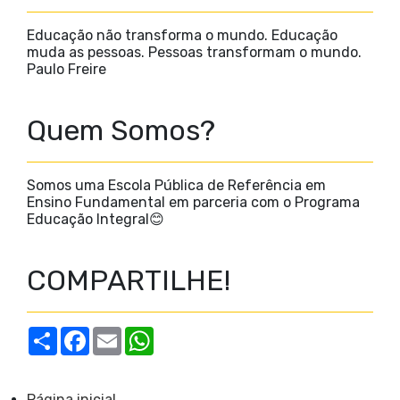
Educação não transforma o mundo. Educação
muda as pessoas. Pessoas transformam o mundo.
Paulo Freire
Quem Somos?
Somos uma Escola Pública de Referência em
Ensino Fundamental em parceria com o Programa
Educação Integral😊
COMPARTILHE!
S
F
E
W
h
a
m
h
a
c
a
a
r
e
i
t
e
b
l
s
Página inicial