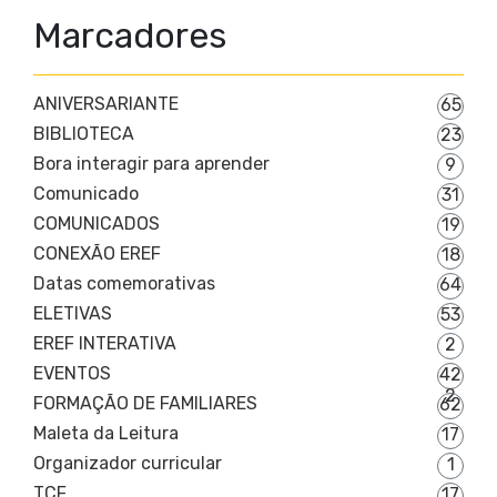
Marcadores
ANIVERSARIANTE
65
BIBLIOTECA
23
Bora interagir para aprender
9
Comunicado
31
COMUNICADOS
19
CONEXÃO EREF
18
Datas comemorativas
64
ELETIVAS
53
EREF INTERATIVA
2
EVENTOS
42
2
FORMAÇÃO DE FAMILIARES
62
Maleta da Leitura
17
Organizador curricular
1
TCF
17