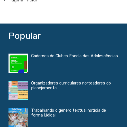
o
A
o
p
k
p
Popular
Cadernos de Clubes Escola das Adolescências
Organizadores curriculares norteadores do
planejamento
Trabalhando o gênero textual notícia de
forma lúdica!