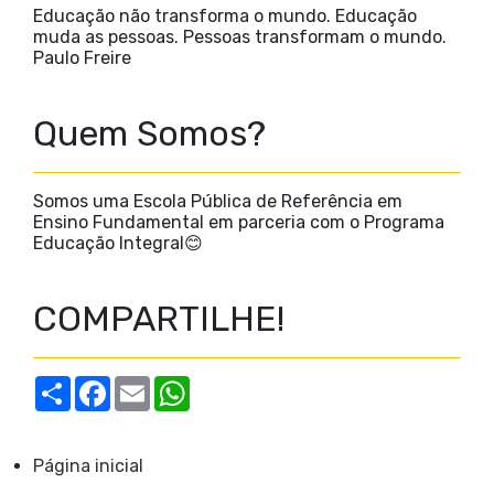
Educação não transforma o mundo. Educação
muda as pessoas. Pessoas transformam o mundo.
Paulo Freire
Quem Somos?
Somos uma Escola Pública de Referência em
Ensino Fundamental em parceria com o Programa
Educação Integral😊
COMPARTILHE!
S
F
E
W
h
a
m
h
a
c
a
a
r
e
i
t
e
b
l
s
Página inicial
o
A
o
p