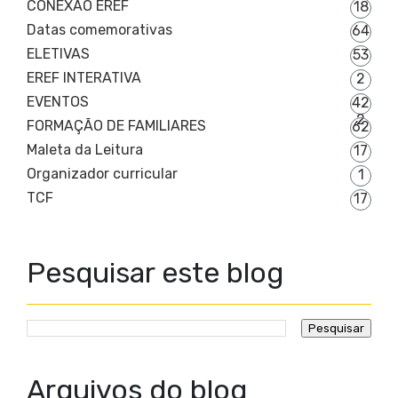
CONEXÃO EREF
18
Datas comemorativas
64
ELETIVAS
53
EREF INTERATIVA
2
EVENTOS
42
2
FORMAÇÃO DE FAMILIARES
62
Maleta da Leitura
17
Organizador curricular
1
TCF
17
Pesquisar este blog
Arquivos do blog