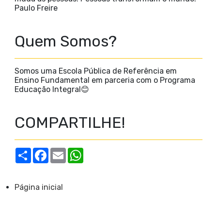
Paulo Freire
Quem Somos?
Somos uma Escola Pública de Referência em
Ensino Fundamental em parceria com o Programa
Educação Integral😊
COMPARTILHE!
S
F
E
W
h
a
m
h
a
c
a
a
r
e
i
t
e
b
l
s
Página inicial
o
A
o
p
k
p