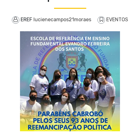
EREF
lucienecampos21moraes
EVENTOS