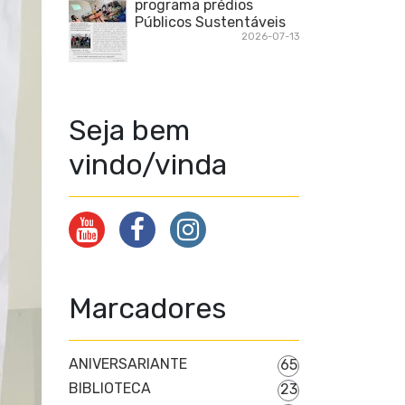
programa prédios
Públicos Sustentáveis
2026-07-13
Seja bem
vindo/vinda
Marcadores
ANIVERSARIANTE
65
BIBLIOTECA
23