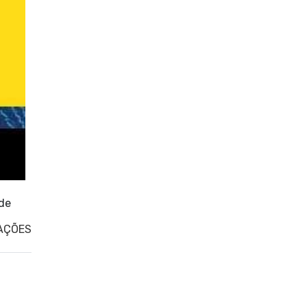
 de
AÇÕES