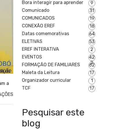
Bora interagir para aprender
9
Comunicado
31
COMUNICADOS
19
CONEXÃO EREF
18
Datas comemorativas
64
ELETIVAS
53
EREF INTERATIVA
2
EVENTOS
42
2
FORMAÇÃO DE FAMILIARES
62
Maleta da Leitura
17
Organizador curricular
1
am a
TCF
17
AÇÕES
Pesquisar este
blog