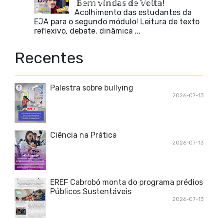
𝔹𝕖𝕞 𝕧𝕚𝕟𝕕𝕒𝕤 𝕕𝕖 𝕍𝕠𝕝𝕥𝕒!
Acolhimento das estudantes da
EJA para o segundo módulo! Leitura de texto
reflexivo, debate, dinâmica ...
Recentes
Palestra sobre bullying
2026-07-13
Ciência na Prática
2026-07-13
EREF Cabrobó monta do programa prédios
Públicos Sustentáveis
2026-07-13