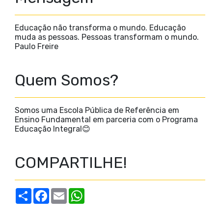
Educação não transforma o mundo. Educação
muda as pessoas. Pessoas transformam o mundo.
Paulo Freire
Quem Somos?
Somos uma Escola Pública de Referência em
Ensino Fundamental em parceria com o Programa
Educação Integral😊
COMPARTILHE!
S
F
E
W
h
a
m
h
a
c
a
a
r
e
i
t