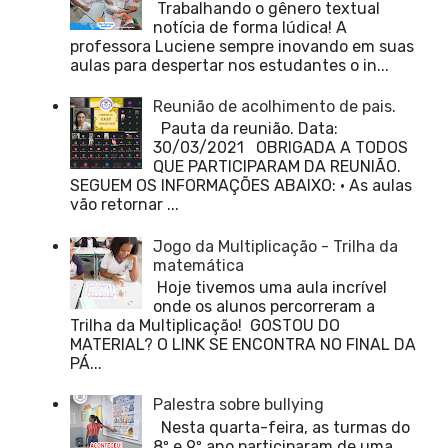
Trabalhando o gênero textual
notícia de forma lúdica! A
professora Luciene sempre inovando em suas
aulas para despertar nos estudantes o in...
Reunião de acolhimento de pais.
Pauta da reunião. Data:
30/03/2021 OBRIGADA A TODOS
QUE PARTICIPARAM DA REUNIÃO.
SEGUEM OS INFORMAÇÕES ABAIXO: • As aulas
vão retornar ...
Jogo da Multiplicação - Trilha da
matemática
Hoje tivemos uma aula incrível
onde os alunos percorreram a
Trilha da Multiplicação! GOSTOU DO
MATERIAL? O LINK SE ENCONTRA NO FINAL DA
PÁ...
Palestra sobre bullying
Nesta quarta-feira, as turmas do
8º e 9º ano participaram de uma