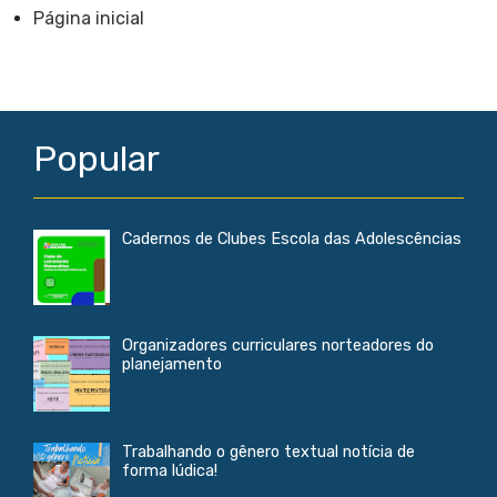
e
b
l
s
Página inicial
o
A
o
p
k
p
Popular
Cadernos de Clubes Escola das Adolescências
Organizadores curriculares norteadores do
planejamento
Trabalhando o gênero textual notícia de
forma lúdica!