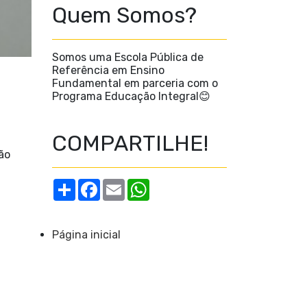
Quem Somos?
Somos uma Escola Pública de
Referência em Ensino
Fundamental em parceria com o
Programa Educação Integral😊
COMPARTILHE!
ão
S
F
E
W
h
a
m
h
a
c
a
a
r
e
i
t
e
b
l
s
Página inicial
o
A
o
p
k
p