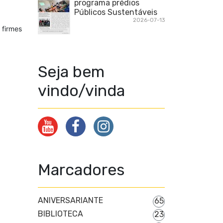
programa prédios
Públicos Sustentáveis
2026-07-13
 firmes
Seja bem
vindo/vinda
Marcadores
ANIVERSARIANTE
65
BIBLIOTECA
23