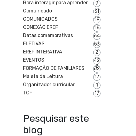
Bora interagir para aprender
9
Comunicado
31
COMUNICADOS
19
CONEXÃO EREF
18
Datas comemorativas
64
ELETIVAS
53
EREF INTERATIVA
2
EVENTOS
42
2
FORMAÇÃO DE FAMILIARES
62
Maleta da Leitura
17
Organizador curricular
1
TCF
17
Pesquisar este
blog