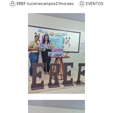
EREF
lucienecampos21moraes
EVENTOS