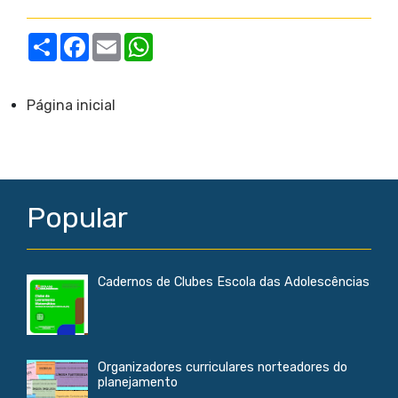
S
F
E
W
h
a
m
h
a
c
a
a
r
e
i
t
e
b
l
s
Página inicial
o
A
o
p
k
p
Popular
Cadernos de Clubes Escola das Adolescências
Organizadores curriculares norteadores do
planejamento