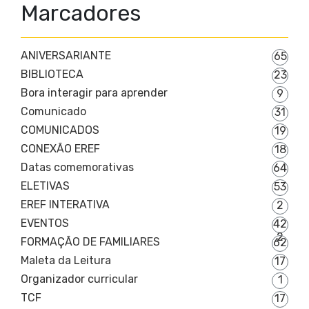
Marcadores
ANIVERSARIANTE
65
BIBLIOTECA
23
Bora interagir para aprender
9
Comunicado
31
COMUNICADOS
19
CONEXÃO EREF
18
Datas comemorativas
64
ELETIVAS
53
EREF INTERATIVA
2
EVENTOS
42
2
FORMAÇÃO DE FAMILIARES
62
Maleta da Leitura
17
Organizador curricular
1
TCF
17