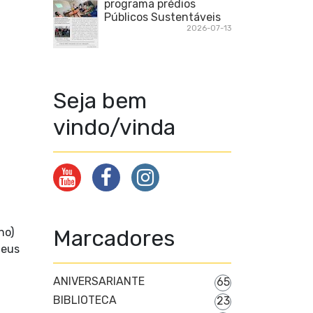
programa prédios
Públicos Sustentáveis
2026-07-13
Seja bem
vindo/vinda
Marcadores
ho)
Deus
ANIVERSARIANTE
65
BIBLIOTECA
23