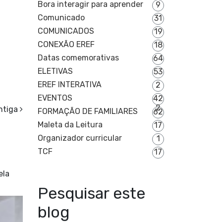
Bora interagir para aprender
9
Comunicado
31
COMUNICADOS
19
CONEXÃO EREF
18
Datas comemorativas
64
ELETIVAS
53
EREF INTERATIVA
2
EVENTOS
42
2
ntiga
FORMAÇÃO DE FAMILIARES
62
Maleta da Leitura
17
Organizador curricular
1
TCF
17
ela
Pesquisar este
blog