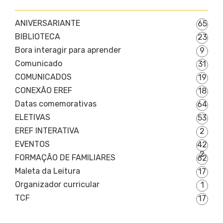
ANIVERSARIANTE
65
BIBLIOTECA
23
Bora interagir para aprender
9
Comunicado
31
COMUNICADOS
19
CONEXÃO EREF
18
Datas comemorativas
64
ELETIVAS
53
EREF INTERATIVA
2
EVENTOS
42
2
FORMAÇÃO DE FAMILIARES
62
Maleta da Leitura
17
Organizador curricular
1
TCF
17