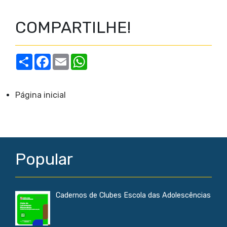
COMPARTILHE!
S
F
E
W
h
a
m
h
a
c
a
a
r
e
i
t
e
b
l
s
Página inicial
o
A
o
p
k
p
Popular
Cadernos de Clubes Escola das Adolescências