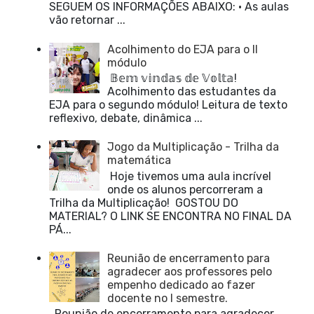
SEGUEM OS INFORMAÇÕES ABAIXO: • As aulas
vão retornar ...
Acolhimento do EJA para o II
módulo
𝔹𝕖𝕞 𝕧𝕚𝕟𝕕𝕒𝕤 𝕕𝕖 𝕍𝕠𝕝𝕥𝕒!
Acolhimento das estudantes da
EJA para o segundo módulo! Leitura de texto
reflexivo, debate, dinâmica ...
Jogo da Multiplicação - Trilha da
matemática
Hoje tivemos uma aula incrível
onde os alunos percorreram a
Trilha da Multiplicação! GOSTOU DO
MATERIAL? O LINK SE ENCONTRA NO FINAL DA
PÁ...
Reunião de encerramento para
agradecer aos professores pelo
empenho dedicado ao fazer
docente no I semestre.
Reunião de encerramento para agradecer