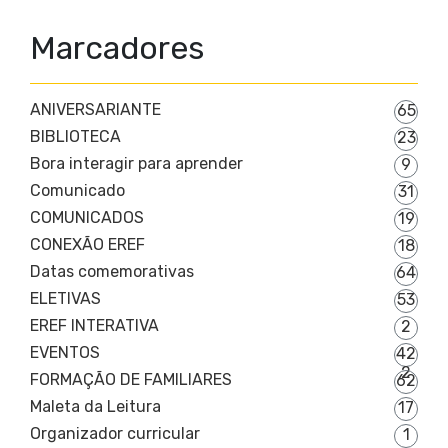
Marcadores
ANIVERSARIANTE
65
BIBLIOTECA
23
Bora interagir para aprender
9
Comunicado
31
COMUNICADOS
19
CONEXÃO EREF
18
Datas comemorativas
64
ELETIVAS
53
EREF INTERATIVA
2
EVENTOS
42
2
FORMAÇÃO DE FAMILIARES
62
Maleta da Leitura
17
Organizador curricular
1