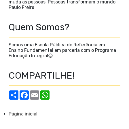
muda as pessoas. Pessoas transformam o mundo.
Paulo Freire
Quem Somos?
Somos uma Escola Pública de Referência em
Ensino Fundamental em parceria com o Programa
Educação Integral😊
COMPARTILHE!
S
F
E
W
h
a
m
h
a
c
a
a
r
e
i
t
e
b
l
s
Página inicial
o
A
o
p
k
p