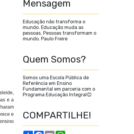
Mensagem
Educação não transforma o
mundo. Educação muda as
pessoas. Pessoas transformam o
mundo. Paulo Freire
Quem Somos?
Somos uma Escola Pública de
Referência em Ensino
Fundamental em parceria com o
leide,
Programa Educação Integral😊
nas e a
nharam
COMPARTILHE!
orece e
 ensino
S
F
E
W