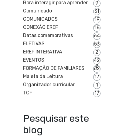
Bora interagir para aprender
9
Comunicado
31
COMUNICADOS
19
CONEXÃO EREF
18
Datas comemorativas
64
ELETIVAS
53
EREF INTERATIVA
2
EVENTOS
42
2
FORMAÇÃO DE FAMILIARES
62
Maleta da Leitura
17
Organizador curricular
1
TCF
17
Pesquisar este
blog