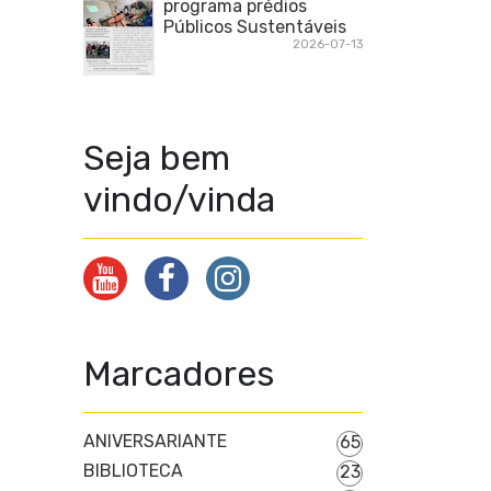
programa prédios
Públicos Sustentáveis
2026-07-13
Seja bem
vindo/vinda
Marcadores
ANIVERSARIANTE
65
BIBLIOTECA
23