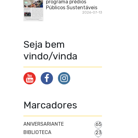
programa prédios
Públicos Sustentáveis
2026-07-13
Seja bem
vindo/vinda
Marcadores
ANIVERSARIANTE
65
BIBLIOTECA
23