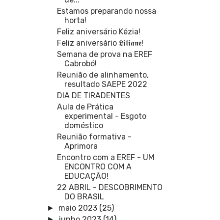
Estamos preparando nossa
horta!
Feliz aniversário Kézia!
Feliz aniversário 𝕷𝖎𝖑𝖎𝖆𝖓𝖊!
Semana de prova na EREF
Cabrobó!
Reunião de alinhamento,
resultado SAEPE 2022
DIA DE TIRADENTES
Aula de Prática
experimental - Esgoto
doméstico
Reunião formativa -
Aprimora
Encontro com a EREF - UM
ENCONTRO COM A
EDUCAÇÃO!
22 ABRIL - DESCOBRIMENTO
DO BRASIL
maio 2023
(25)
►
junho 2023
(14)
►